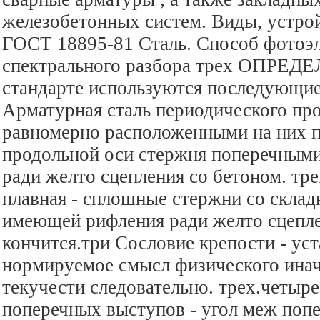
железобетонных систем. Виды, устрой
ГОСТ 18895-81 Сталь. Способ фотоэ
спектрального разбора трех ОПРЕД
стандарте используются последующие
Арматурная сталь периодического про
равномерно расположенными на них п
продольной оси стержня поперечным
ради желто сцепления со бетоном. тр
плавная - сплошные стержни со склад
имеющей рифления ради желто сцепле
кончится.три Сословие крепости - ус
нормируемое смысл физического инач
текучести следовательно. трех.четыре
поперечных выступов - угол меж по