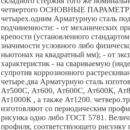
складного стержня того же номинальн
четвертого ОСНОВНЫЕ ПАРАМЕТРЫ
четырех.одним Арматурную сталь под
подчиненности: - от механических при
крепости (установленного стандарто
значимости условного либо физическо
ньютонах на квадратный мм); - от эк
характеристик - на свариваемую (инд
супротив коррозионного растрескиван
четыре.два Арматурную сталь изгото
Ат500С, Ат600, Ат600С, Ат600К, Ат8
Ат1000К , а также Ат1200. четверо.т
изготовляют со периодическим профи
рисунка одно либо ГОСТ 5781. Велич
профиля, соответствующего рисунку п