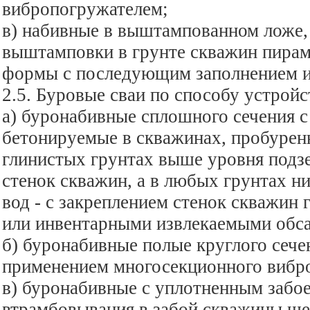
вибропогружателем;
в) набивные в выштампованном ложе,
выштамповки в грунте скважин пирам
формы с последующим заполнением и
2.5. Буровые сваи по способу устройс
а) буронабивные сплошного сечения с
бетонируемые в скважинах, пробурен
глинистых грунтах выше уровня подз
стенок скважин, а в любых грунтах н
вод - с закреплением стенок скважин
или инвентарными извлекаемыми обс
б) буронабивные полые круглого сече
применением многосекционного вибр
в) буронабивные с уплотненным забо
втрамбовывания в забой скважины ще