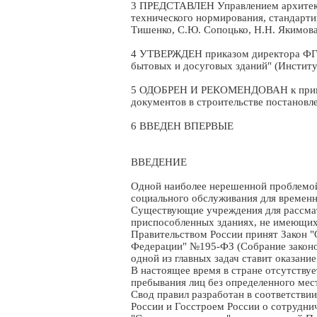
3 ПРЕДСТАВЛЕН Управлением архитекту
технического нормирования, стандарти
Тишенко, С.Ю. Сопоцько, Н.Н. Якимова
4 УТВЕРЖДЕН приказом директора ФГУ
бытовых и досуговых зданий" (Институ
5 ОДОБРЕН И РЕКОМЕНДОВАН к примен
документов в строительстве постановле
6 ВВЕДЕН ВПЕРВЫЕ
ВВЕДЕНИЕ
Одной наиболее нерешенной проблемой
социального обслуживания для временн
Существующие учреждения для рассматр
приспособленных зданиях, не имеющих
Правительством России принят Закон "
Федерации" №195-ФЗ (Собрание законод
одной из главных задач ставит оказан
В настоящее время в стране отсутству
пребывания лиц без определенного мес
Свод правил разработан в соответствии
России и Госстроем России о сотрудн