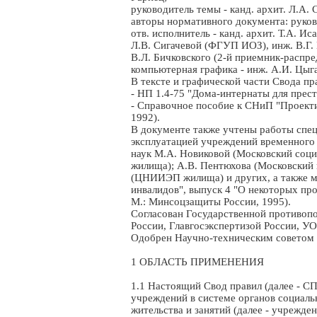
руководитель темы - канд. архит. Л.А.
авторы нормативного документа: руков
отв. исполнитель - канд. архит. Т.А. И
Л.В. Сигачевой (ФГУП ИОЗ), инж. В.Г.
В.Л. Бичковского (2-й приемник-распре
компьютерная графика - инж. А.И. Цыг
В тексте и графической части Свода п
- НП 1.4-75 "Дома-интернаты для прес
- Справочное пособие к СНиП "Проекти
1992).
В документе также учтены работы спе
эксплуатацией учреждений временного 
наук М.А. Новиковой (Московский соци
жилища); А.В. Пентюхова (Московский 
(ЦНИИЭП жилища) и других, а также м
инвалидов", выпуск 4 "О некоторых про
М.: Минсоцзащиты России, 1995).
Согласован Государственной противоп
России, Главгосэкспертизой России, 
Одобрен Научно-техническим советом Г
1 ОБЛАСТЬ ПРИМЕНЕНИЯ
1.1 Настоящий Свод правил (далее - С
учреждений в системе органов социаль
жительства и занятий (далее - учрежде