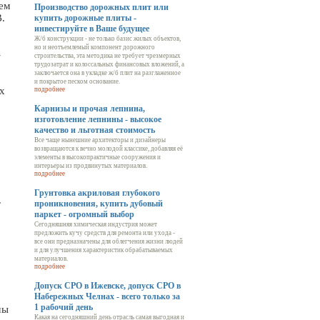
ием
Производство дорожных плит или
.
купить дорожные плиты -
инвестируйте в Ваше будущее
Ж/б конструкции - не только базис жилых объектов,
но и неотъемлемый компонент дорожного
-
строительства, эта методика не требует чрезмерных
трудозатрат и колоссальных финансовых вложений, а
заключается она в укладке ж/б плит на разглаженное
и покрытое песком основание.
х
подробнее
Карнизы и прочая лепнина,
изготовление лепнины - высокое
качество и льготная стоимость
Все чаще нынешние архитекторы и дизайнеры
возвращаются к вечно молодой классике, добавляя её
элементы в высокопрактичные сооружения и
интерьеры из продвинутых материалов.
подробнее
Грунтовка акриловая глубокого
.
проникновения, купить дубовый
паркет - огромный выбор
Сегодняшняя химическая индустрия может
предложить кучу средств для ремонта или ухода -
все они предназначены для облегчения жизни людей
и для улучшения характеристик обрабатываемых
материалов.
подробнее
Допуск СРО в Ижевске, допуск СРО в
Набережных Челнах - всего только за
1 рабочий день
мы
Какая на сегодняшний день отрасль самая выгодная и