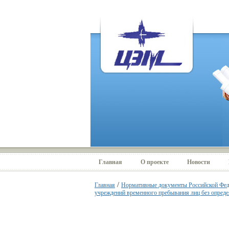
Главная
О проекте
Новости
/
Главная
Нормативные документы Российской Фед
учреждений временного пребывания лиц без опреде