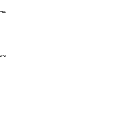
тва
ого
.