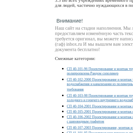
3.3 Во всех учреждениях временного п
для людей, частично нуждающихся в п
Внимание!
Наш сайт на стадии наполнения. Мы
предоставляем изменённую часть текс
требуется оригинал, вы можете написа
(гаф) inbox.ru И мы вышлем вам эле
документа бесплатно!
Смежные категории:
СП 40-101-96 Проектирование и монтаж тр
полипропилена Рандом сополимер
СП 40-102-2000 Проектирование и монтаж 
водоснабжения и канализации из полимерн
требования
СП 40-103-98 Проектирование и монтаж тр
холодного и горячего внутреннего водосн
СП 40-104-2001 Проектирование и монтаж 
СП 40-105-2001 Проектирование и монтаж 
СП 40-106-2002 Проектирование и монтаж 
с шаровидным графитом
СП 40-107-2003 Проектирование, монтаж и 