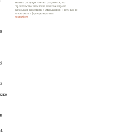
я
активно растущая - точно, разумеется, это
строительство: население земного шара не
выказывает тенденцию к уменьшению, и всем где-то
нужно жить и функционировать
подробнее
й
б
й
акже
в
M.