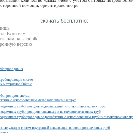
ребывания количество жилых ячеек с учетом бытовых потребносте
осторонней помощи, ориентировочно ре
скачать бесплатно:
 лишь
та. Если вам
ть нам на ishodniki
ктронную версию
убопроводов из
трубопроводов систем
ых материалов.Общие
убопроводов систем
абжения с использованием металлополимерных труб
подземных трубопроводов водоснабжения из стеклопластиковых труб
подземных трубопроводов канализации из стеклопластиковых труб
подземных трубопроводов водоснабжения с использованием труб из высокопрочного чу
эксплуатация систем внутренней канализации из полипропиленовых труб