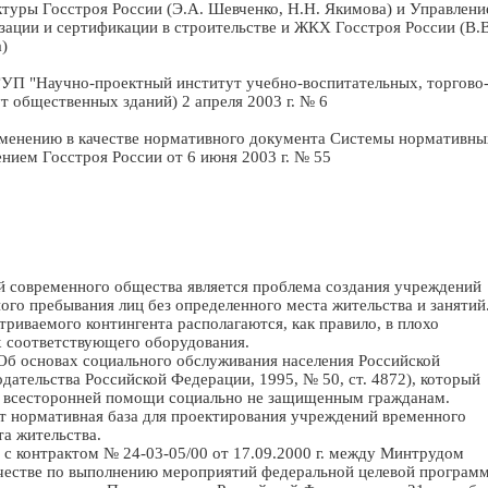
ры Госстроя России (Э.А. Шевченко, Н.Н. Якимова) и Управлен
зации и сертификации в строительстве и ЖКХ Госстроя России (В.В
)
П "Научно-проектный институт учебно-воспитательных, торгово
т общественных зданий) 2 апреля 2003 г. № 6
ению в качестве нормативного документа Системы нормативны
нием Госстроя России от 6 июня 2003 г. № 55
 современного общества является проблема создания учреждений
ого пребывания лиц без определенного места жительства и занятий
иваемого контингента располагаются, как правило, в плохо
 соответствующего оборудования.
Об основах социального обслуживания населения Российской
ательства Российской Федерации, 1995, № 50, ст. 4872), который
ие всесторонней помощи социально не защищенным гражданам.
ет нормативная база для проектирования учреждений временного
та жительства.
 с контрактом № 24-03-05/00 от 17.09.2000 г. между Минтрудом
ичестве по выполнению мероприятий федеральной целевой програм