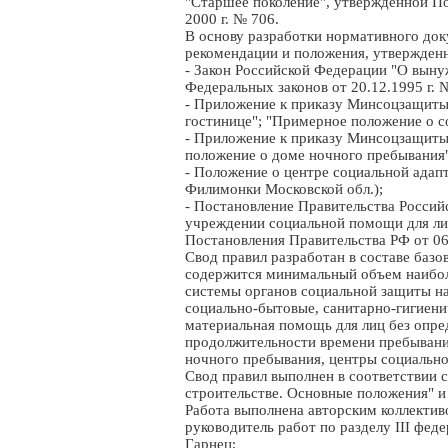
"Старшее поколение", утвержденной П
2000 г. № 706.
В основу разработки нормативного док
рекомендации и положения, утвержден
- Закон Российской Федерации "О вынуж
Федеральных законов от 20.12.1995 г. 
- Приложение к приказу Минсоцзащиты 
гостинице"; "Примерное положение о с
- Приложение к приказу Минсоцзащиты 
положение о доме ночного пребывания"
- Положение о центре социальной адапт
Филимонки Московской обл.);
- Постановление Правительства Россий
учреждении социальной помощи для лиц
Постановления Правительства РФ от 06
Свод правил разработан в составе базо
содержится минимальный объем наибол
системы органов социальной защиты на
социально-бытовые, санитарно-гигиени
материальная помощь для лиц без опред
продолжительности времени пребывани
ночного пребывания, центры социально
Свод правил выполнен в соответствии
строительстве. Основные положения" и
Работа выполнена авторским коллектив
руководитель работ по разделу III фед
Гарнец;