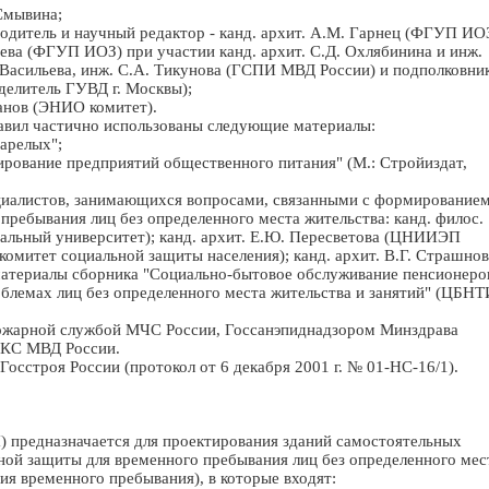
 Смывина;
одитель и научный редактор - канд. архит. A.M. Гарнец (ФГУП ИОЗ
саева (ФГУП ИОЗ) при участии канд. архит. С.Д. Охлябинина и инж.
 Васильева, инж. С.А. Тикунова (ГСПИ МВД России) и подполковни
делитель ГУВД г. Москвы);
анов (ЭНИО комитет).
равил частично использованы следующие материалы:
тарелых";
рование предприятий общественного питания" (М.: Стройиздат,
циалистов, занимающихся вопросами, связанными с формированием
пребывания лиц без определенного места жительства: канд. филос.
альный университет); канд. архит. Е.Ю. Пересветова (ЦНИИЭП
комитет социальной защиты населения); канд. архит. В.Г. Страшнов
атериалы сборника "Социально-бытовое обслуживание пенсионеро
блемах лиц без определенного места жительства и занятий" (ЦБНТИ
ожарной службой МЧС России, Госсанэпиднадзором Минздрава
УОКС МВД России.
осстроя России (протокол от 6 декабря 2001 г. № 01-НС-16/1).
П) предназначается для проектирования зданий самостоятельных
ной защиты для временного пребывания лиц без определенного мес
ния временного пребывания), в которые входят: