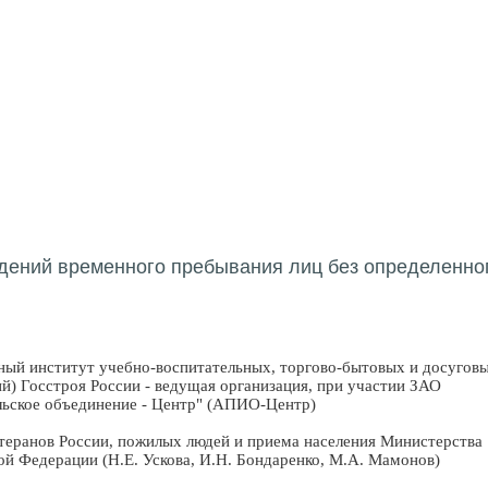
дений временного пребывания лиц без определенно
й институт учебно-воспитательных, торгово-бытовых и досугов
й) Госстроя России - ведущая организация, при участии ЗАО
льское объединение - Центр" (АПИО-Центр)
еранов России, пожилых людей и приема населения Министерства
ой Федерации (Н.Е. Ускова, И.Н. Бондаренко, М.А. Мамонов)