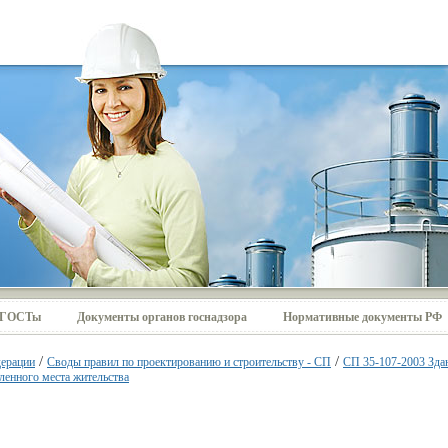
ГОСТы
Документы органов госнадзора
Нормативные документы РФ
/
/
ерации
Своды правил по проектированию и строительству - СП
СП 35-107-2003 Зда
ленного места жительства