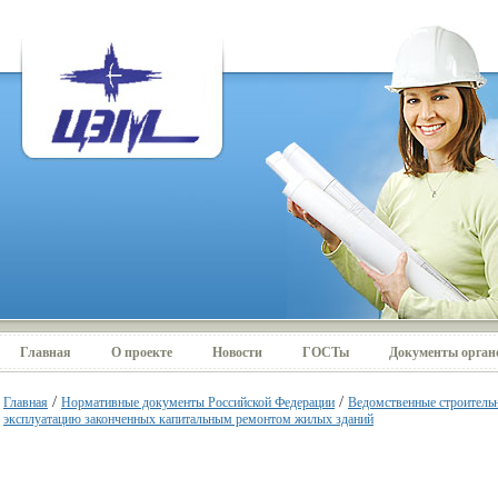
Главная
О проекте
Новости
ГОСТы
Документы органо
/
/
Главная
Нормативные документы Российской Федерации
Ведомственные строител
эксплуатацию законченных капитальным ремонтом жилых зданий