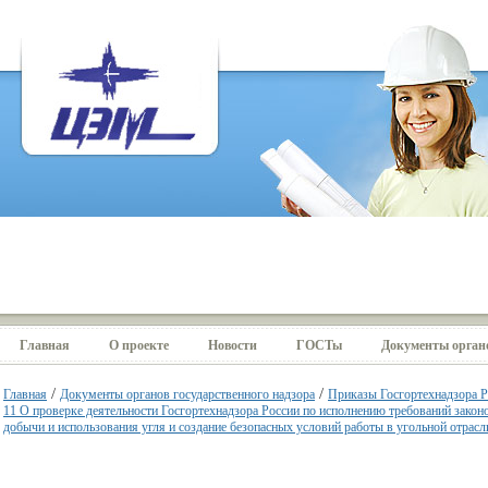
Главная
О проекте
Новости
ГОСТы
Документы органо
/
/
Главная
Документы органов государственного надзора
Приказы Госгортехнадзора 
11 О проверке деятельности Госгортехнадзора России по исполнению требований законо
добычи и использования угля и создание безопасных условий работы в угольной отрасл