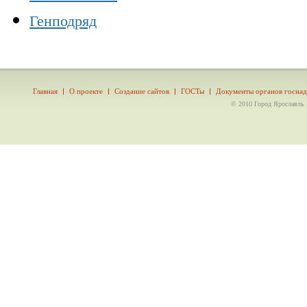
Генподряд
Главная
О проекте
Создание сайтов
ГОСТы
Документы органов госнад
© 2010 Город Ярославль