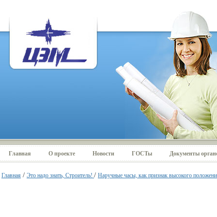
Главная
О проекте
Новости
ГОСТы
Документы органо
/
/
Главная
Это надо знать, Строитель!
Наручные часы, как признак высокого положени