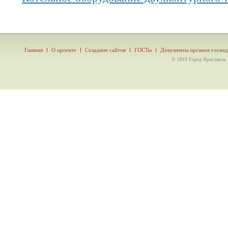
Главная
О проекте
Создание сайтов
ГОСТы
Документы органов госнад
© 2010 Город Ярославль