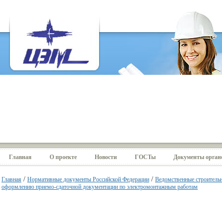
Главная
О проекте
Новости
ГОСТы
Документы органо
/
/
Главная
Нормативные документы Российской Федерации
Ведомственные строител
оформлению приемо-сдаточной документации по электромонтажным работам